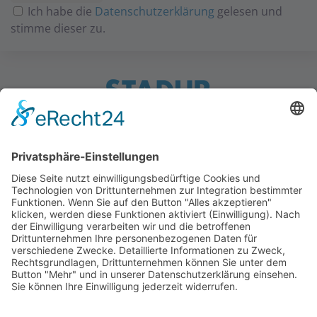
Ich habe die
Datenschutzerklärung
gelesen und
stimme dieser zu.
Ostereichen 2-4 · 21714 Hammah · Germany
Kontakt
Downloads
StadurTV
AGB
Impressum
Datenschutz
+49 (0) 4144 - 234 0
+49 (0) 4144 - 234 100
stadur@stadur.com
Öffnungszeiten: