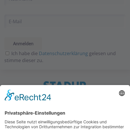
Ich habe die
Datenschutzerklärung
gelesen und
stimme dieser zu.
Ostereichen 2-4 · 21714 Hammah · Germany
Kontakt
Downloads
StadurTV
AGB
Impressum
Datenschutz