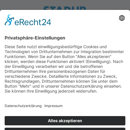
Ostereichen 2-4 · 21714 Hammah · Germany
Kontakt
Downloads
StadurTV
AGB
Impressum
Datenschutz
+49 (0) 4144 - 234 0
+49 (0) 4144 - 234 100
stadur@stadur.com
Öffnungszeiten:
Mo - Do:
7:30 - 16:30 Uhr
Fr:
7:30 - 14:00 Uhr
Ladezeiten: