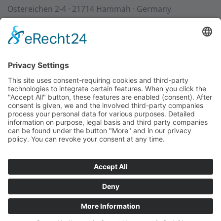
Ostereichen 2-4 · 21714 Hammah · Germany
Contact
Downloads
StadurTV
Terms & Conditions
Site Notice
Privacy Policy
+49 (0) 4144 - 234 0
+49 (0) 4144 - 234 100
stadur@stadur.com
Opening hours:
Mon - Thu:
7:30 - 16:30
Fri:
7:30 - 14:00
Loading times:
Mon - Thu:
7:30 - 14:45
Fri:
7:30 - 14:00