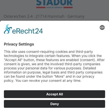
Ostereichen 2-4 · 21714 Hammah · Germany
Contact
Téléchargements
StadurTV
CGV
Mentions légales
Protection des données
+49 (0) 4144 - 234 0
+49 (0) 4144 - 234 100
stadur@stadur.com
Heures d’ouverture:
Lu-Jeu:
7:30 - 16:30
Ve:
7:30 - 14:00
Heures de chargement:
Lu-Jeu:
7:30 - 14:45