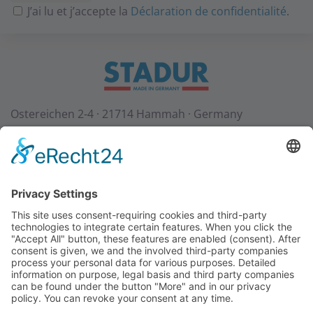
J’ai lu et j’accepte la
Déclaration de confidentialité
.
Ostereichen 2-4 · 21714 Hammah · Germany
Contact
Téléchargements
StadurTV
CGV
Mentions légales
Protection des données
+49 (0) 4144 - 234 0
+49 (0) 4144 - 234 100
stadur@stadur.com
Heures d’ouverture:
Lu-Jeu:
7:30 - 16:30