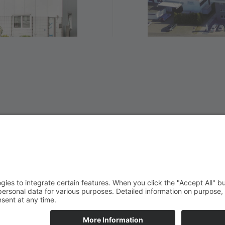
Leaflet
|
©
OpenStreetMap
+
−
Contact
Téléchargements
StadurTV
CGV
Heures d’ouverture:
Lu-Jeu:
7:30 - 16:30
Ve:
7:30 - 14:00