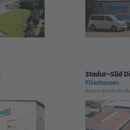
Leaflet
|
©
OpenStreetMap
+
−
G
Stadur-Süd 
Pliezhausen
Robert-Bosch-Straße