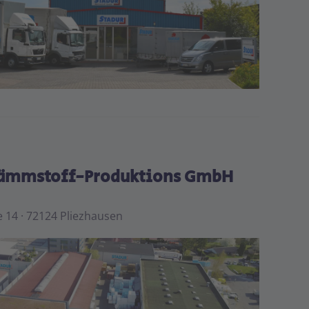
Leaflet
|
©
OpenStreetMap
Dämmstoff-Produktions GmbH
 14 · 72124 Pliezhausen