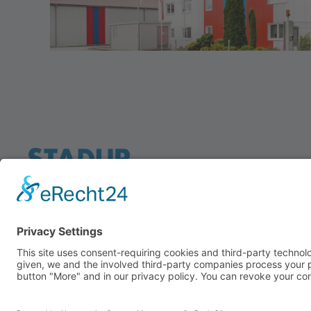
+
−
Ostereichen 2-4 · 21714 Hammah · Germany
+49 (0) 4144 - 234 0
+49 (0) 4144 - 234 100
stadur@stadur.com