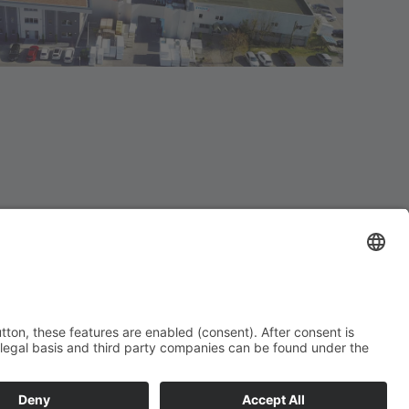
Leaflet
|
©
OpenStreetMap
Mentions légales
Protection des données
Heures de chargement:
Lu-Jeu:
7:30 - 14:45
Ve:
7:30 - 14:00