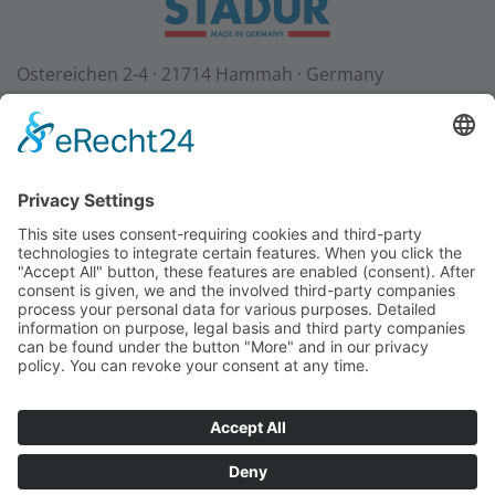
Ostereichen 2-4 · 21714 Hammah · Germany
Contact
Téléchargements
StadurTV
CGV
Mentions légales
Protection des données
+49 (0) 4144 - 234 0
+49 (0) 4144 - 234 100
stadur@stadur.com
Heures d’ouverture:
Lu-Jeu:
7:30 - 16:30
Ve:
7:30 - 14:00
Heures de chargement:
Lu-Jeu:
7:30 - 14:45