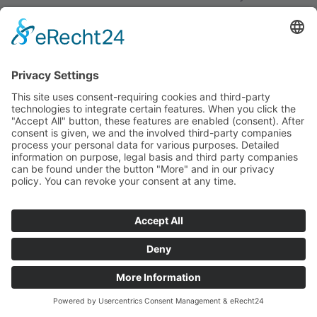
Contact
Téléchargements
StadurTV
CGV
Mentions légales
Protection des données
+49 (0) 4144 - 234 0
+49 (0) 4144 - 234 100
stadur@stadur.com
Heures d’ouverture:
Lu-Jeu:
7:30 - 16:30
Ve:
7:30 - 14:00
Heures de chargement:
Lu-Jeu:
7:30 - 14:45
Ve:
7:30 - 14:00