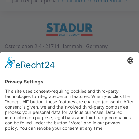
J’ai lu et j’accepte la
Déclaration de confidentialité
.
Ostereichen 2-4 · 21714 Hammah · Germany
Contact
Téléchargements
StadurTV
CGV
Mentions légales
Protection des données
+49 (0) 4144 - 234 0
+49 (0) 4144 - 234 100
stadur@stadur.com
Heures d’ouverture:
Lu-Jeu:
7:30 - 16:30
Ve:
7:30 - 14:00