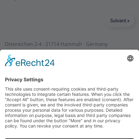
Suivant »
Ostereichen 2-4 · 21714 Hammah · Germany
Contact
Téléchargements
StadurTV
CGV
Mentions légales
Protection des données
+49 (0) 4144 - 234 0
+49 (0) 4144 - 234 100
stadur@stadur.com
Heures d’ouverture:
Lu-Jeu:
7:30 - 16:30
Ve:
7:30 - 14:00