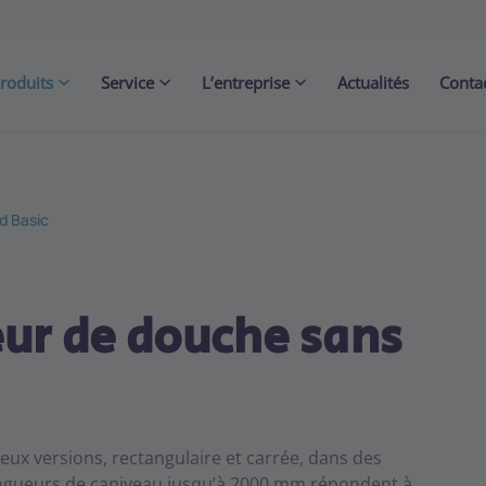
roduits
Service
L’entreprise
Actualités
Conta
d Basic
ur de douche sans
deux versions, rectangulaire et carrée, dans des
ongueurs de caniveau jusqu’à 2000 mm répondent à