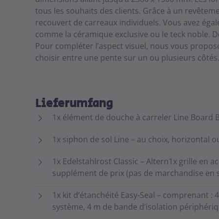
tous les souhaits des clients. Grâce à un revêtem
recouvert de carreaux individuels. Vous avez égale
comme la céramique exclusive ou le teck noble. D
Pour compléter l’aspect visuel, nous vous proposon
choisir entre une pente sur un ou plusieurs côtés
Lieferumfang
1x élément de douche à carreler Line Board B
1x siphon de sol Line – au choix, horizontal ou
1x Edelstahlrost Classic – Altern1x grille en a
supplément de prix (pas de marchandise en s
1x kit d’étanchéité Easy-Seal – comprenant : 
système, 4 m de bande d’isolation périphériq