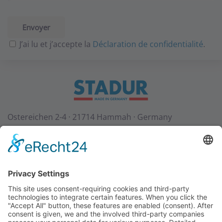
J’ai lu et j’accepte la
Déclaration de confidentialité
.
Ostereichen 2-4 · 21714 Hammah · Germany
Contact
Téléchargements
StadurTV
CGV
Mentions légales
Protection des données
+49 (0) 4144 - 234 0
+49 (0) 4144 - 234 100
stadur@stadur.com